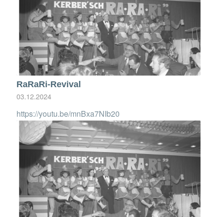
RaRaRi-Revival
03.12.2024
https://youtu.be/mnBxa7NIb20